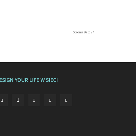
Strona 97 z 97
ESIGN YOUR LIFE W SIECI