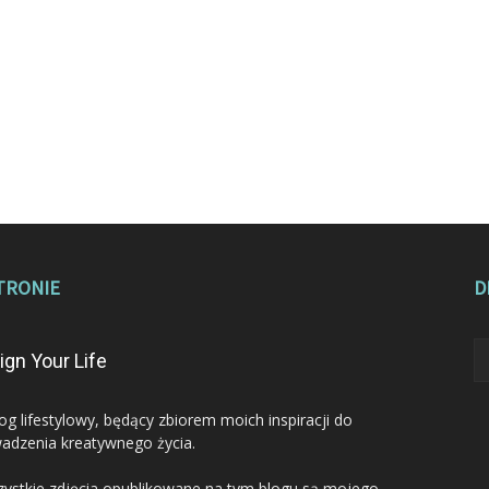
TRONIE
D
ign Your Life
log lifestylowy, będący zbiorem moich inspiracji do
adzenia kreatywnego życia.
ystkie zdjęcia opublikowane na tym blogu są mojego