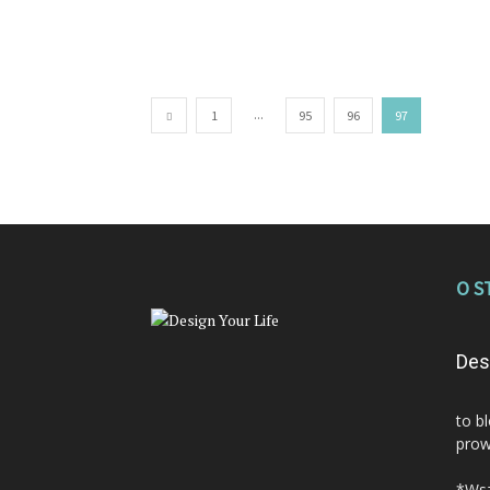
...
1
95
96
97
O S
Des
to b
prow
*Wsz