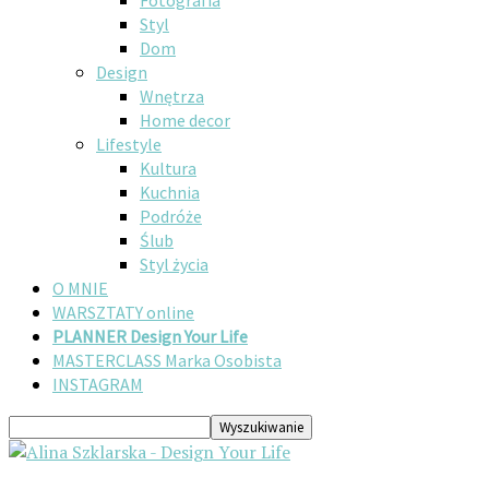
Fotografia
Styl
Dom
Design
Wnętrza
Home decor
Lifestyle
Kultura
Kuchnia
Podróże
Ślub
Styl życia
O MNIE
WARSZTATY online
PLANNER Design Your Life
MASTERCLASS Marka Osobista
INSTAGRAM