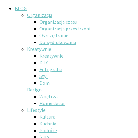
BLOG
Organizacja
Organizacja czasu
Organizacja przestrzeni
Oszczędzanie
Do wydrukowania
Kreatywnie
Kreatywnie
D.I.Y.
Fotografia
Styl
Dom
Design
Wnętrza
Home decor
Lifestyle
Kultura
Kuchnia
Podróże
Ślub