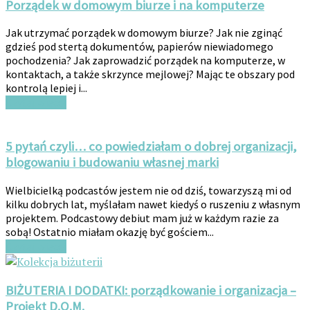
Porządek w domowym biurze i na komputerze
Jak utrzymać porządek w domowym biurze? Jak nie zginąć
gdzieś pod stertą dokumentów, papierów niewiadomego
pochodzenia? Jak zaprowadzić porządek na komputerze, w
kontaktach, a także skrzynce mejlowej? Mając te obszary pod
kontrolą lepiej i...
Czytaj więcej
5 pytań czyli… co powiedziałam o dobrej organizacji,
blogowaniu i budowaniu własnej marki
Wielbicielką podcastów jestem nie od dziś, towarzyszą mi od
kilku dobrych lat, myślałam nawet kiedyś o ruszeniu z własnym
projektem. Podcastowy debiut mam już w każdym razie za
sobą! Ostatnio miałam okazję być gościem...
Czytaj więcej
BIŻUTERIA I DODATKI: porządkowanie i organizacja –
Projekt D.O.M.