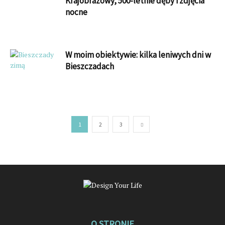
Krajobrazowy, 500-letnie dęby i zdjęcia
nocne
W moim obiektywie: kilka leniwych dni w
Bieszczadach
1
2
3
O STRONIE