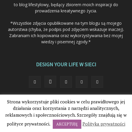
to blog lifestylowy, będący zbiorem moich inspiracji do
prowadzenia kreatywnego życia.
*Wszystkie zdjęcia opublikowane na tym blogu są mojego
autorstwa (chyba, że podpis pod zdjęciem wskazuje inaczej).
Zabraniam ich kopiowania oraz wykorzystywania bez mojej
wiedzy i pisemnej zgody.*
DESIGN YOUR LIFE W SIECI
Strona wykorzystuje pliki cookies w celu prawidłowego jej
© 2012-2025. Design Your Life®. Wszystkie prawa zastrzeżone.
działania oraz korzystania z narzędzi analitycznych,
reklamowych i społecznościowych. Szczegóły znajdują się w
polityce prywatności.
Polityka prywatności
AKCEPTUJĘ