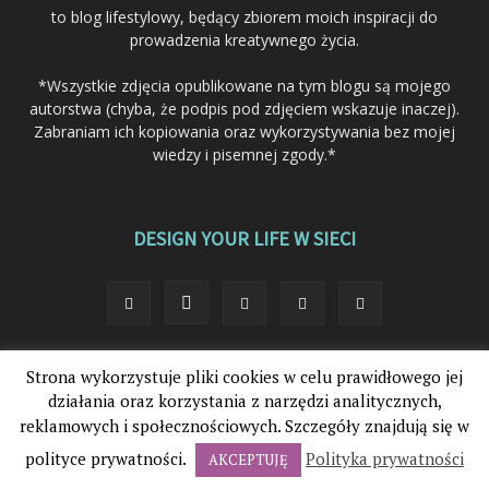
to blog lifestylowy, będący zbiorem moich inspiracji do
prowadzenia kreatywnego życia.
*Wszystkie zdjęcia opublikowane na tym blogu są mojego
autorstwa (chyba, że podpis pod zdjęciem wskazuje inaczej).
Zabraniam ich kopiowania oraz wykorzystywania bez mojej
wiedzy i pisemnej zgody.*
DESIGN YOUR LIFE W SIECI
Strona wykorzystuje pliki cookies w celu prawidłowego jej
© 2012-2025. Design Your Life®. Wszystkie prawa zastrzeżone.
działania oraz korzystania z narzędzi analitycznych,
reklamowych i społecznościowych. Szczegóły znajdują się w
polityce prywatności.
Polityka prywatności
AKCEPTUJĘ