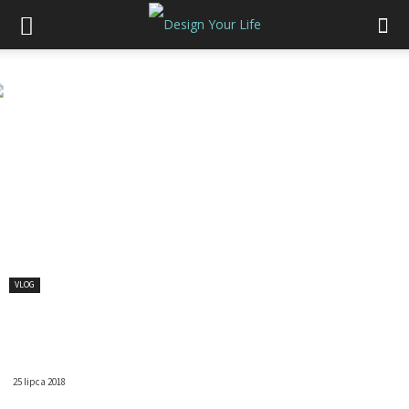
VLOG
Zmiany w domowym biurze i
powrót do vlogowania
25 lipca 2018