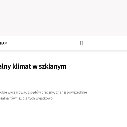
GRAM
alny klimat w szklanym
sobie wyczarować z pędów draceny, znanej powszechnie
ealna również dla tych wyjątkowo...