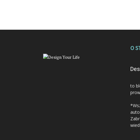
O S
Des
to b
prow
*Wsz
auto
Zabr
wied