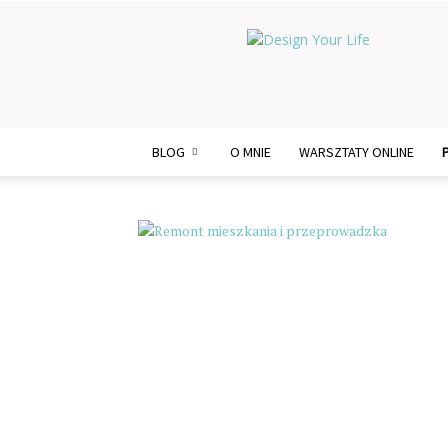
Design
Your
Life
BLOG
O MNIE
WARSZTATY ONLINE