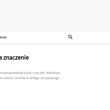
GRAM
a znaczenie
jprawdopodobniej każdy z nas jest "wspólnym
i radości, nie brak im energii i pozytywnego