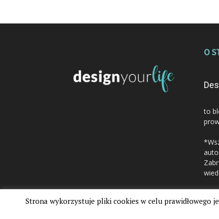
O S
Des
to b
prow
*Wsz
auto
Zabr
wied
Strona wykorzystuje pliki cookies w celu prawidłowego je