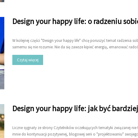
Design your happy life: o radzeniu sob
W kolejnej części "Design your happy life" chcę poruszyć temat radzenia so
samemu się nie rozumie. Nie da się zawsze kipieć energią, emanować radośc
Czytaj więcej
Design your happy life: jak być bardzie
Liczne sygnały ze strony Czytelników oczekujących tematyki związanej nie t
mnie do kontynuacji pozytywnej, blogowej serii o "projektowaniu" swojego s