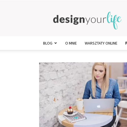
Design
Your
Life
BLOG
O MNIE
WARSZTATY ONLINE