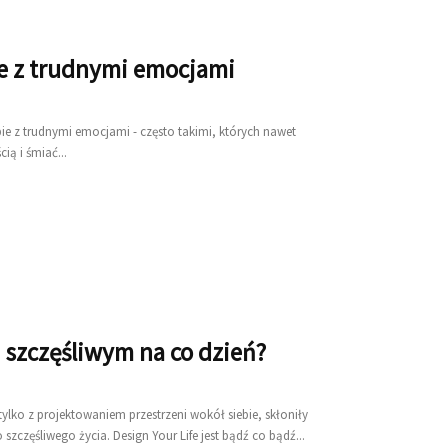
ie z trudnymi emocjami
bie z trudnymi emocjami - często takimi, których nawet
ią i śmiać...
j szczęśliwym na co dzień?
ylko z projektowaniem przestrzeni wokół siebie, skłoniły
zczęśliwego życia. Design Your Life jest bądź co bądź...