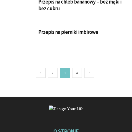
Przepis na chleb bananowy – bez mąki i
bez cukru
Przepis na pierniki imbirowe
2
3
4
O STRONIE