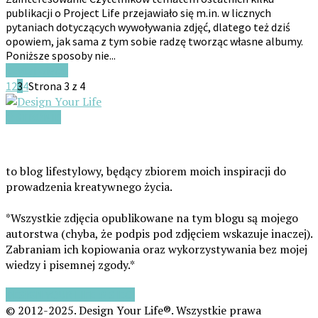
publikacji o Project Life przejawiało się m.in. w licznych
pytaniach dotyczących wywoływania zdjęć, dlatego też dziś
opowiem, jak sama z tym sobie radzę tworząc własne albumy.
Poniższe sposoby nie...
Czytaj więcej
1
2
3
4
Strona 3 z 4
O STRONIE
Design Your Life
to blog lifestylowy, będący zbiorem moich inspiracji do
prowadzenia kreatywnego życia.
*Wszystkie zdjęcia opublikowane na tym blogu są mojego
autorstwa (chyba, że podpis pod zdjęciem wskazuje inaczej).
Zabraniam ich kopiowania oraz wykorzystywania bez mojej
wiedzy i pisemnej zgody.*
DESIGN YOUR LIFE W SIECI
© 2012-2025. Design Your Life®. Wszystkie prawa