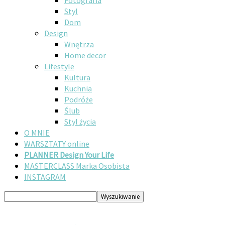
Fotografia
Styl
Dom
Design
Wnętrza
Home decor
Lifestyle
Kultura
Kuchnia
Podróże
Ślub
Styl życia
O MNIE
WARSZTATY online
PLANNER Design Your Life
MASTERCLASS Marka Osobista
INSTAGRAM