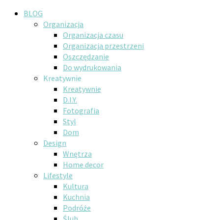
BLOG
Organizacja
Organizacja czasu
Organizacja przestrzeni
Oszczędzanie
Do wydrukowania
Kreatywnie
Kreatywnie
D.I.Y.
Fotografia
Styl
Dom
Design
Wnętrza
Home decor
Lifestyle
Kultura
Kuchnia
Podróże
Ślub