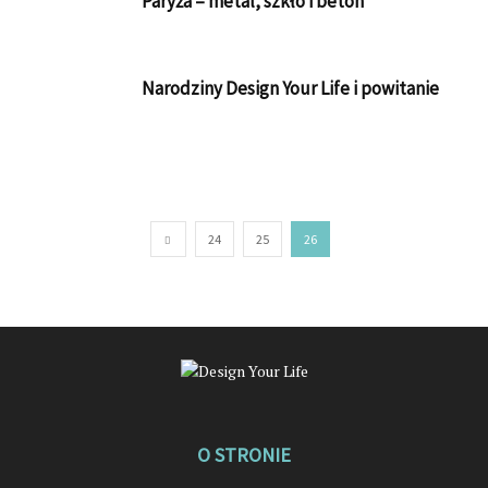
Paryża – metal, szkło i beton
Narodziny Design Your Life i powitanie
24
25
26
O STRONIE