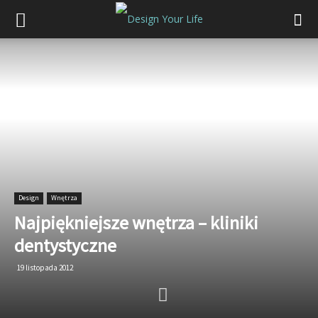
Design
Wnętrza
Najpiękniejsze wnętrza – kliniki
dentystyczne
19 listopada 2012