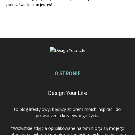
pokaż światu, kim jesteś!
O STRONIE
Design Your Life
to blog lifestylowy, będący zbiorem moich inspiracji do
prowadzenia kreatywnego życia.
*Wszystkie zdjęcia opublikowane na tym blogu są mojego
autorstwa (chyba, że podpis pod zdjęciem wskazuje inaczej).