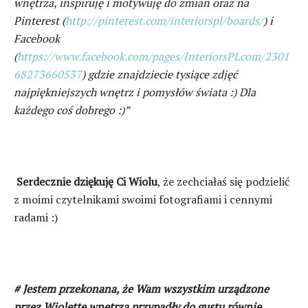
wnętrza, inspiruję i motywuję do zmian oraz na
Pinterest (
http://pinterest.com/interiorspl/boards/
) i
Facebook
(
https://www.facebook.com/pages/InteriorsPLcom/2301
68273660537
) gdzie znajdziecie tysiące zdjęć
najpiękniejszych wnętrz i pomysłów świata :) Dla
każdego coś dobrego :)”
Serdecznie dziękuję Ci Wiolu
, że zechciałaś się podzielić
z moimi czytelnikami swoimi fotografiami i cennymi
radami :)
# Jestem przekonana, że Wam wszystkim urządzone
przez Wiolettę wnętrza przypadły do gustu równie