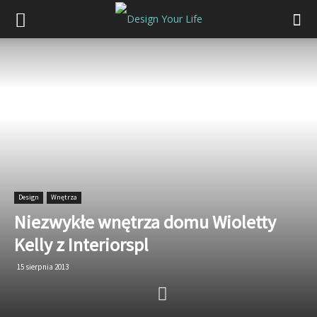
Design
Wnętrza
Niezwykłe wnętrza domu Wioletty
Kelly z Interiorspl
15 sierpnia 2013