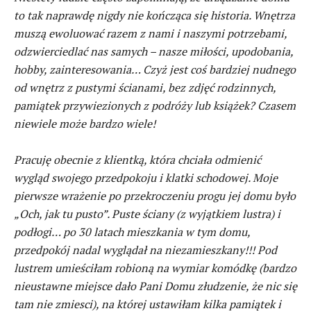
to tak naprawdę nigdy nie kończąca się historia. Wnętrza
muszą ewoluować razem z nami i naszymi potrzebami,
odzwierciedlać nas samych – nasze miłości, upodobania,
hobby, zainteresowania… Czyż jest coś bardziej nudnego
od wnętrz z pustymi ścianami, bez zdjęć rodzinnych,
pamiątek przywiezionych z podróży lub książek? Czasem
niewiele może bardzo wiele!
Pracuję obecnie z klientką, która chciała odmienić
wygląd swojego przedpokoju i klatki schodowej. Moje
pierwsze wrażenie po przekroczeniu progu jej domu było
„Och, jak tu pusto”. Puste ściany (z wyjątkiem lustra) i
podłogi… po 30 latach mieszkania w tym domu,
przedpokój nadal wyglądał na niezamieszkany!!! Pod
lustrem umieściłam robioną na wymiar komódkę (bardzo
nieustawne miejsce dało Pani Domu złudzenie, że nic się
tam nie zmiesci), na której ustawiłam kilka pamiątek i