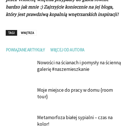
bardzo jak mnie :) Zajrzyjcie koniecznie na jej bloga,
który jest prawdziwą kopalnią wnętrzarskich inspiracji!
TAGI
WNĘTRZA
POWIĄZANE ARTYKUŁY
WIĘCEJ OD AUTORA
Nowości na ścianach i pomysły na ścienną
galerię #naszemieszkanie
Moje miejsce do pracy w domu {room
tour}
Metamorfoza białej sypialni – czas na
kolor!