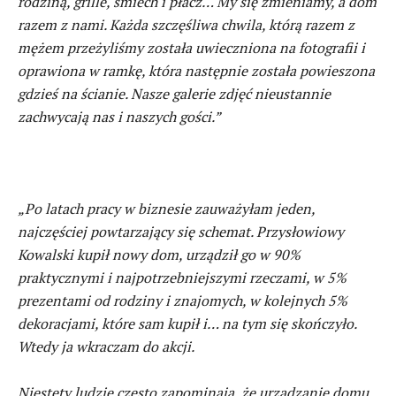
rodziną, grille, śmiech i płacz… My się zmieniamy, a dom
razem z nami. Każda szczęśliwa chwila, którą razem z
mężem przeżyliśmy została uwieczniona na fotografii i
oprawiona w ramkę, która następnie została powieszona
gdzieś na ścianie. Nasze galerie zdjęć nieustannie
zachwycają nas i naszych gości.”
„Po latach pracy w biznesie zauważyłam jeden,
najczęściej powtarzający się schemat. Przysłowiowy
Kowalski kupił nowy dom, urządził go w 90%
praktycznymi i najpotrzebniejszymi rzeczami, w 5%
prezentami od rodziny i znajomych, w kolejnych 5%
dekoracjami, które sam kupił i… na tym się skończyło.
Wtedy ja wkraczam do akcji.
Niestety ludzie często zapominają, że urządzanie domu