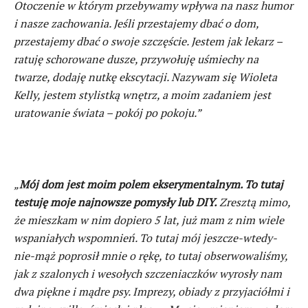
Otoczenie w którym przebywamy wpływa na nasz humor
i nasze zachowania. Jeśli przestajemy dbać o dom,
przestajemy dbać o swoje szczęście. Jestem jak lekarz –
ratuję schorowane dusze, przywołuję uśmiechy na
twarze, dodaję nutkę ekscytacji. Nazywam się Wioleta
Kelly, jestem stylistką wnętrz, a moim zadaniem jest
uratowanie świata – pokój po pokoju.”
„
Mój dom jest moim polem ekserymentalnym. To tutaj
testuję moje najnowsze pomysły lub DIY.
Zresztą mimo,
że mieszkam w nim dopiero 5 lat, już mam z nim wiele
wspaniałych wspomnień. To tutaj mój jeszcze-wtedy-
nie-mąż poprosił mnie o rękę, to tutaj obserwowaliśmy,
jak z szalonych i wesołych szczeniaczków wyrosły nam
dwa piękne i mądre psy. Imprezy, obiady z przyjaciółmi i