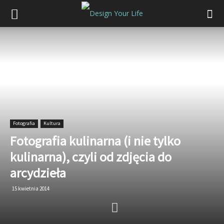
Fotografia
Kultura
Fotografia kulinarna (i nie tylko
kulinarna), czyli od zdjęcia do
arcydzieła
15 kwietnia 2014