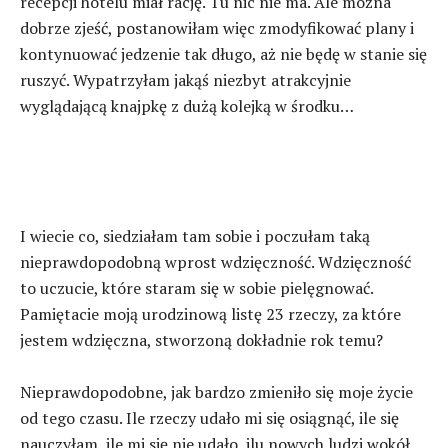
recepcji hotelu miał rację. Tu nic nie ma. Ale można
dobrze zjeść, postanowiłam więc zmodyfikować plany i
kontynuować jedzenie tak długo, aż nie będę w stanie się
ruszyć. Wypatrzyłam jakąś niezbyt atrakcyjnie
wyglądającą knajpkę z dużą kolejką w środku…
I wiecie co, siedziałam tam sobie i poczułam taką
nieprawdopodobną wprost wdzięczność. Wdzięczność
to uczucie, które staram się w sobie pielęgnować.
Pamiętacie moją urodzinową listę 23 rzeczy, za które
jestem wdzięczna, stworzoną dokładnie rok temu?
Nieprawdopodobne, jak bardzo zmieniło się moje życie
od tego czasu. Ile rzeczy udało mi się osiągnąć, ile się
nauczyłam, ile mi się nie udało, ilu nowych ludzi wokół