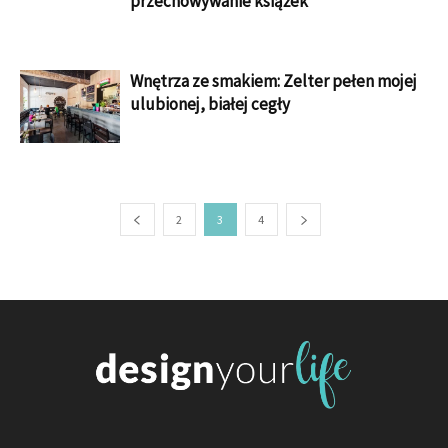
przechowywanie książek
Wnętrza ze smakiem: Zelter pełen mojej
ulubionej, białej cegły
2
3
4