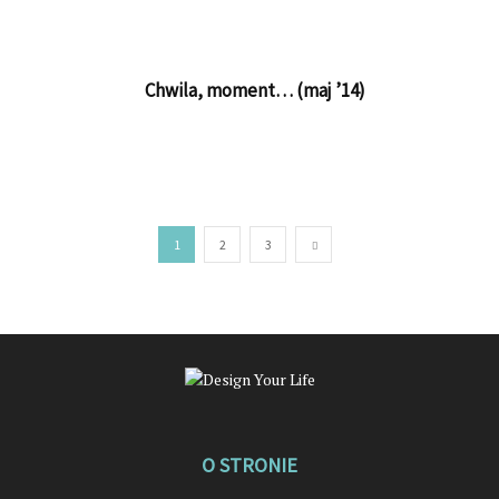
Chwila, moment… (maj ’14)
1
2
3
O STRONIE