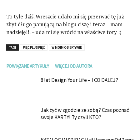
To tyle dziś. Wreszcie udało mi się przerwać tę już
zbyt długo panującą na blogu ciszę i teraz – mam
nadzieję!!! – uda mi się wrócić na właściwe tory :)
TAGI
PIĘĆ PLUS PIĘĆ
W MOIM OBIEKTYWIE
POWIĄZANE ARTYKUŁY
WIĘCEJ OD AUTORA
8 lat Design Your Life – I CO DALEJ?
Jak żyć w zgodzie ze sobą? Czas poznać
swoje KARTY! Ty czyli KTO?