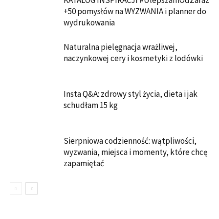
KATALOG INSPIRACJI #UlepszamOdZaraz
+50 pomysłów na WYZWANIA i planner do
wydrukowania
Naturalna pielęgnacja wrażliwej,
naczynkowej cery i kosmetyki z lodówki
Insta Q&A: zdrowy styl życia, dieta i jak
schudłam 15 kg
Sierpniowa codzienność: wątpliwości,
wyzwania, miejsca i momenty, które chcę
zapamiętać