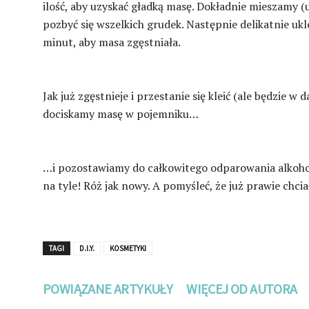
ilość, aby uzyskać gładką masę. Dokładnie mieszamy (
pozbyć się wszelkich grudek. Następnie delikatnie u
minut, aby masa zgęstniała.
Jak już zgęstnieje i przestanie się kleić (ale będzie w
dociskamy masę w pojemniku…
…i pozostawiamy do całkowitego odparowania alkoholu
na tyle! Róż jak nowy. A pomyśleć, że już prawie chci
TAGI
D.I.Y.
KOSMETYKI
POWIĄZANE ARTYKUŁY
WIĘCEJ OD AUTORA