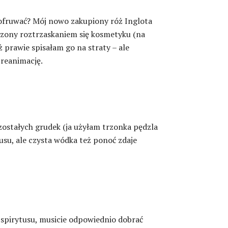
pofruwać? Mój nowo zakupiony róż Inglota
zony roztrzaskaniem się kosmetyku (na
 prawie spisałam go na straty – ale
 reanimację.
ostałych grudek (ja użyłam trzonka pędzla
usu, ale czysta wódka też ponoć zdaje
spirytusu, musicie odpowiednio dobrać