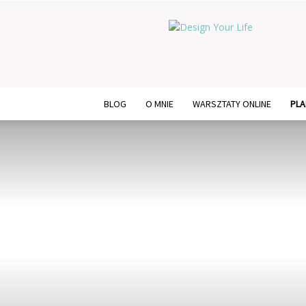
Design
Your
Life
BLOG
O MNIE
WARSZTATY ONLINE
PLA