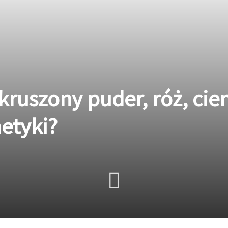
ruszony puder, róż, cien
etyki?