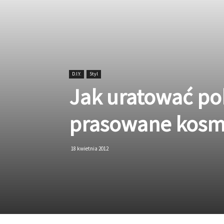
D.I.Y.
Styl
Jak uratować pok
prasowane kosm
18 kwietnia 2012