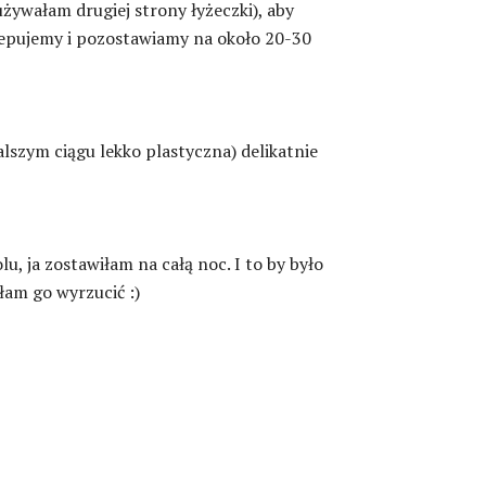
używałam drugiej strony łyżeczki), aby
klepujemy i pozostawiamy na około 20-30
 dalszym ciągu lekko plastyczna) delikatnie
, ja zostawiłam na całą noc. I to by było
ałam go wyrzucić :)