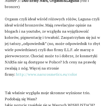
Numer 3:
Duo firmy Nars, Orgasm&Laguna
(róż i
bronzer)
Orgasm czyli ideał wśród różowych różów, Laguna czyli
ideał wśród bronzerów. Mają rewelacyjne opinie na
blogach i na youtube, ze względu na wyjątkowość
kolorów, pigmentację i trwałość. Zaopatrzyłam się już w
jej tańszy „odpowiednik” (no, może odpowiednik to zbyt
wiele powiedziane) czyli duo firmy E.L.F. ale marzę o
pierwowzorze. Chociaż może to i dobrze, że kosmetyki
NARSa nie są dostępne w Polsce? Ich ceny na prawdę
zwalają z nóg. Więcej na stronie
firmy:
http://www.narscosmetics.eu/color
Tak właśnie wygląda moje skromne wyśnione trio.
Podobają się Wam?
Jakie pozycje znajduję się w Waszych WISHLISTACH?