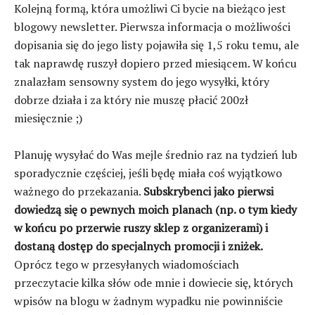
Kolejną formą, która umożliwi Ci bycie na bieżąco jest
blogowy newsletter. Pierwsza informacja o możliwości
dopisania się do jego listy pojawiła się 1,5 roku temu, ale
tak naprawdę ruszył dopiero przed miesiącem. W końcu
znalazłam sensowny system do jego wysyłki, który
dobrze działa i za który nie muszę płacić 200zł
miesięcznie ;)
Planuję wysyłać do Was mejle średnio raz na tydzień lub
sporadycznie częściej, jeśli będę miała coś wyjątkowo
ważnego do przekazania.
Subskrybenci jako pierwsi
dowiedzą się o pewnych moich planach (np. o tym kiedy
w końcu po przerwie ruszy sklep z organizerami) i
dostaną dostęp do specjalnych promocji i zniżek.
Oprócz tego w przesyłanych wiadomościach
przeczytacie kilka słów ode mnie i dowiecie się, których
wpisów na blogu w żadnym wypadku nie powinniście