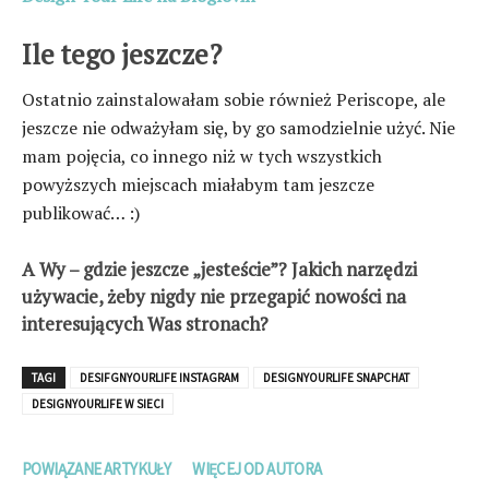
Ile tego jeszcze?
Ostatnio zainstalowałam sobie również Periscope, ale
jeszcze nie odważyłam się, by go samodzielnie użyć. Nie
mam pojęcia, co innego niż w tych wszystkich
powyższych miejscach miałabym tam jeszcze
publikować… :)
A Wy – gdzie jeszcze „jesteście”? Jakich narzędzi
używacie, żeby nigdy nie przegapić nowości na
interesujących Was stronach?
TAGI
DESIFGNYOURLIFE INSTAGRAM
DESIGNYOURLIFE SNAPCHAT
DESIGNYOURLIFE W SIECI
POWIĄZANE ARTYKUŁY
WIĘCEJ OD AUTORA