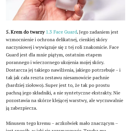
5. Krem do twarzy
1.3 Face Guard
.
Jego zadaniem jest
wzmocnienie i ochrona delikatnej, cienkiej skóry
naczyniowej i wywiązuje się z tej roli znakomicie. Face
Guard jest dla mnie piątym, ostatnim etapem
porannego i wieczornego ukojenia mojej skóry.
Dostarcza jej takiego nawilżenia, jakiego potrzebuje – i
tak jak cała reszta zestawu niesamowicie pachnie
(bardziej ziołowo). Super jest to, że tak po prostu
pachną jego składniki, a nie syntetyczne ekstrakty. Nie
pozostawia na skórze klejącej warstwy, ale wyczuwalnie
ją zabezpiecza.
Minusem tego kremu – aczkolwiek mało znaczącym –
jest sposób, w jaki się rozsmarowuje. Trzeba mu