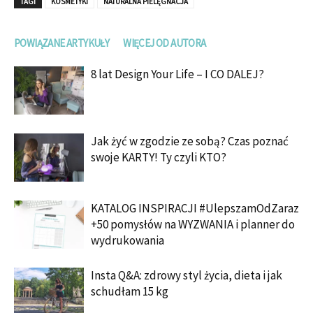
TAGI
KOSMETYKI
NATURALNA PIELĘGNACJA
POWIĄZANE ARTYKUŁY
WIĘCEJ OD AUTORA
8 lat Design Your Life – I CO DALEJ?
Jak żyć w zgodzie ze sobą? Czas poznać
swoje KARTY! Ty czyli KTO?
KATALOG INSPIRACJI #UlepszamOdZaraz
+50 pomysłów na WYZWANIA i planner do
wydrukowania
Insta Q&A: zdrowy styl życia, dieta i jak
schudłam 15 kg