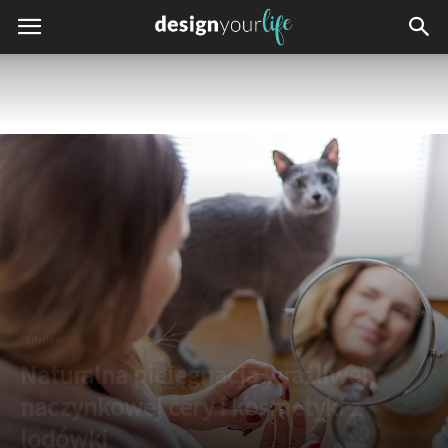
Lifestyle
Naturalna pielęgnacja wrażliwej,
naczynkowej cery i kosmetyki z
lodówki