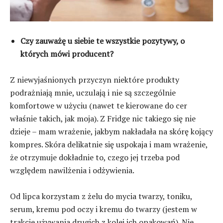
Czy zauważę u siebie te wszystkie pozytywy, o
których mówi producent?
Z niewyjaśnionych przyczyn niektóre produkty
podrażniają mnie, uczulają i nie są szczególnie
komfortowe w użyciu (nawet te kierowane do cer
właśnie takich, jak moja). Z Fridge nic takiego się nie
dzieje – mam wrażenie, jakbym nakładała na skórę kojący
kompres. Skóra delikatnie się uspokaja i mam wrażenie,
że otrzymuje dokładnie to, czego jej trzeba pod
względem nawilżenia i odżywienia.
Od lipca korzystam z żelu do mycia twarzy, toniku,
serum, kremu pod oczy i kremu do twarzy (jestem w
trakcie używania drugich z kolei ich opakowań). Nie