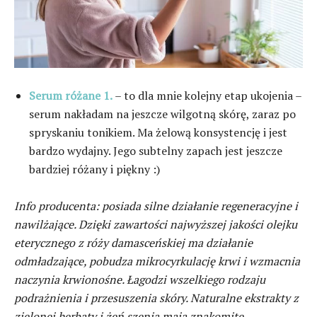
Serum różane 1.
– to dla mnie kolejny etap ukojenia –
serum nakładam na jeszcze wilgotną skórę, zaraz po
spryskaniu tonikiem. Ma żelową konsystencję i jest
bardzo wydajny. Jego subtelny zapach jest jeszcze
bardziej różany i piękny :)
Info producenta: posiada silne działanie regeneracyjne i
nawilżające. Dzięki zawartości najwyższej jakości olejku
eterycznego z róży damasceńskiej ma działanie
odmładzające, pobudza mikrocyrkulację krwi i wzmacnia
naczynia krwionośne. Łagodzi wszelkiego rodzaju
podrażnienia i przesuszenia skóry. Naturalne ekstrakty z
zielonej herbaty i żeń szenia mają znakomite