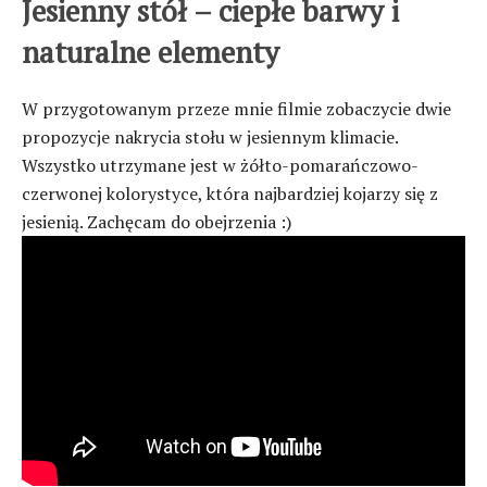
Jesienny stół – ciepłe barwy i
naturalne elementy
W przygotowanym przeze mnie filmie zobaczycie dwie
propozycje nakrycia stołu w jesiennym klimacie.
Wszystko utrzymane jest w żółto-pomarańczowo-
czerwonej kolorystyce, która najbardziej kojarzy się z
jesienią. Zachęcam do obejrzenia :)