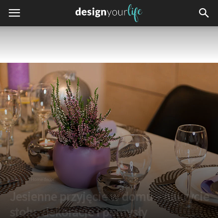
Dom
Home decor
Jesienne przyjęcie w domu – nakrycie
stołu, dekoracje i pomysły