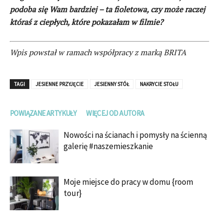
podoba się Wam bardziej – ta fioletowa, czy może raczej
któraś z ciepłych, które pokazałam w filmie?
Wpis powstał w ramach współpracy z marką BRITA
TAGI
JESIENNE PRZYJĘCIE
JESIENNY STÓŁ
NAKRYCIE STOŁU
POWIĄZANE ARTYKUŁY
WIĘCEJ OD AUTORA
Nowości na ścianach i pomysły na ścienną
galerię #naszemieszkanie
Moje miejsce do pracy w domu {room
tour}