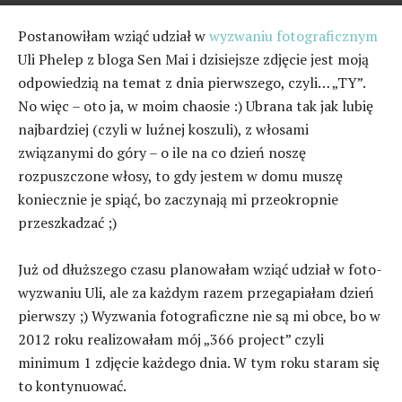
Postanowiłam wziąć udział w
wyzwaniu fotograficznym
Uli Phelep z bloga Sen Mai i dzisiejsze zdjęcie jest moją
odpowiedzią na temat z dnia pierwszego, czyli… „TY”.
No więc – oto ja, w moim chaosie :) Ubrana tak jak lubię
najbardziej (czyli w luźnej koszuli), z włosami
związanymi do góry – o ile na co dzień noszę
rozpuszczone włosy, to gdy jestem w domu muszę
koniecznie je spiąć, bo zaczynają mi przeokropnie
przeszkadzać ;)
Już od dłuższego czasu planowałam wziąć udział w foto-
wyzwaniu Uli, ale za każdym razem przegapiałam dzień
pierwszy ;) Wyzwania fotograficzne nie są mi obce, bo w
2012 roku realizowałam mój „366 project” czyli
minimum 1 zdjęcie każdego dnia. W tym roku staram się
to kontynuować.