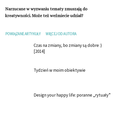
Narzucane w wyzwaniu tematy zmuszają do
kreatywności. Może też weźmiecie udział?
POWIĄZANE ARTYKUŁY
WIĘCEJ OD AUTORA
Czas na zmiany, bo zmiany są dobre :)
[2014]
Tydzień w moim obiektywie
Design your happy life: poranne „rytuały”