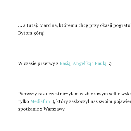
… a tutaj: Marcina, któremu chcę przy okazji pograt
Bytom górą!
W czasie przerwy z
Basią
,
Angeliką
i
Paulą.
:)
Pierwszy raz uczestniczyłam w zbiorowym selfie wy
tylko
Mediafun
;), który zaskoczył nas swoim pojawie
spotkanie z Warszawy.