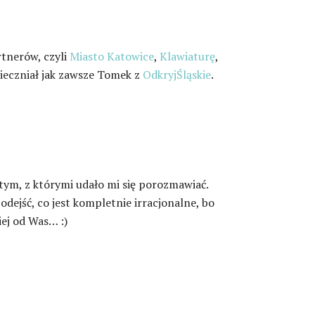
rtnerów, czyli
Miasto Katowice
,
Klawiaturę
,
wieczniał jak zawsze Tomek z
OdkryjŚląskie
.
 tym, z którymi udało mi się porozmawiać.
podejść, co jest kompletnie irracjonalne, bo
ej od Was… :)