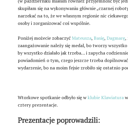
(w październiku miałam również przyjemność być je
skupiłam się na wykonywaniu głównie „czarnej roboty
narzekać na to, że we własnym regionie nic ciekawego
osoby i zorganizować coś wspólnie.
Poniżej możecie zobaczyć
Mateusza
,
Basię
,
Dagmarę
,
zaangażowanie należy się medal, bo tworzy wszystko 
by wszystko działało jak trzeba… i zapycha codzienn
powiadomień o tym, czego jeszcze trzeba dopilnować.
wydarzenie, bo na moim fejsie zrobiło się ostatnio po
Wtorkowe spotkanie odbyło się w
klubie Klawiatura
w
cztery prezentacje.
Prezentacje poprowadzili: