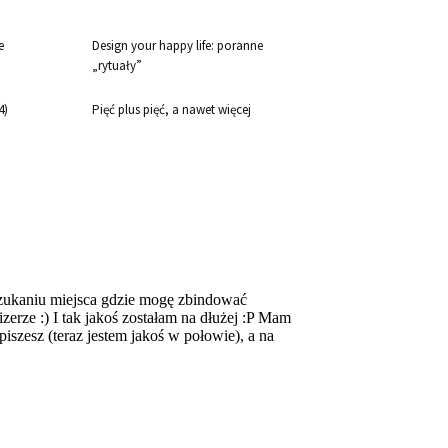
e
Design your happy life: poranne
„rytuały”
4)
Pięć plus pięć, a nawet więcej