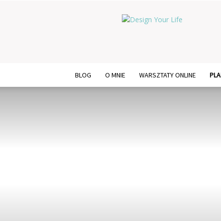
Design
Your
Life
BLOG
O MNIE
WARSZTATY ONLINE
PLA