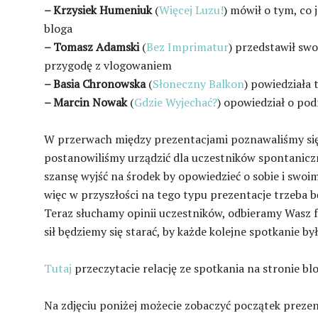
– Krzysiek Humeniuk
(
Więcej Luzu!
) mówił o tym, co 
bloga
– Tomasz Adamski
(
Bez Imprimatur
) przedstawił sw
przygodę z vlogowaniem
– Basia Chronowska
(
Słoneczny Balkon
) powiedziała
– Marcin Nowak
(
Gdzie Wyjechać?
) opowiedział o pod
W przerwach między prezentacjami poznawaliśmy się
postanowiliśmy urządzić dla uczestników spontanicz
szansę wyjść na środek by opowiedzieć o sobie i swoim
więc w przyszłości na tego typu prezentacje trzeba b
Teraz słuchamy opinii uczestników, odbieramy Wasz f
sił będziemy się starać, by każde kolejne spotkanie był
Tutaj
przeczytacie relację ze spotkania na stronie blo
Na zdjęciu poniżej możecie zobaczyć początek preze