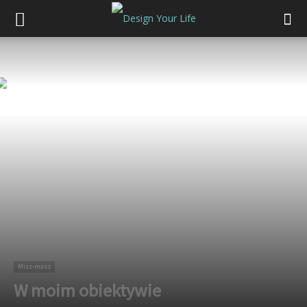
Misz-masz
W moim obiektywie