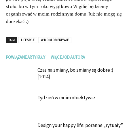
stołu, bo w tym roku wyjątkowo Wigilię będziemy
organizować w moim rodzinnym domu. Już nie mogę się
doczekać :)
TAGI
LIFESTYLE
W MOIM OBIEKTYWIE
POWIĄZANE ARTYKUŁY
WIĘCEJ OD AUTORA
Czas na zmiany, bo zmiany są dobre :)
[2014]
Tydzień w moim obiektywie
Design your happy life: poranne „rytuały”