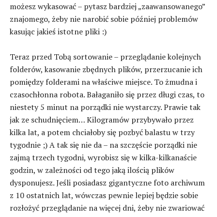
możesz wykasować – pytasz bardziej „zaawansowanego”
znajomego, żeby nie narobić sobie później problemów
kasując jakieś istotne pliki :)
Teraz przed Tobą sortowanie – przeglądanie kolejnych
folderów, kasowanie zbędnych plików, przerzucanie ich
pomiędzy folderami na właściwe miejsce. To żmudna i
czasochłonna robota. Bałaganiło się przez długi czas, to
niestety 5 minut na porządki nie wystarczy. Prawie tak
jak ze schudnięciem… Kilogramów przybywało przez
kilka lat, a potem chciałoby się pozbyć balastu w trzy
tygodnie ;) A tak się nie da – na szczęście porządki nie
zajmą trzech tygodni, wyrobisz się w kilka-kilkanaście
godzin, w zależności od tego jaką ilością plików
dysponujesz. Jeśli posiadasz gigantyczne foto archiwum
z 10 ostatnich lat, wówczas pewnie lepiej będzie sobie
rozłożyć przeglądanie na więcej dni, żeby nie zwariować