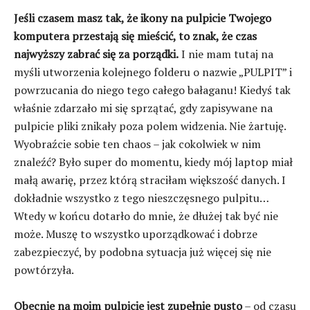
Jeśli czasem masz tak, że ikony na pulpicie Twojego
komputera przestają się mieścić, to znak, że czas
najwyższy zabrać się za porządki.
I nie mam tutaj na
myśli utworzenia kolejnego folderu o nazwie „PULPIT” i
powrzucania do niego tego całego bałaganu! Kiedyś tak
właśnie zdarzało mi się sprzątać, gdy zapisywane na
pulpicie pliki znikały poza polem widzenia. Nie żartuję.
Wyobraźcie sobie ten chaos – jak cokolwiek w nim
znaleźć? Było super do momentu, kiedy mój laptop miał
małą awarię, przez którą straciłam większość danych. I
dokładnie wszystko z tego nieszczęsnego pulpitu…
Wtedy w końcu dotarło do mnie, że dłużej tak być nie
może. Muszę to wszystko uporządkować i dobrze
zabezpieczyć, by podobna sytuacja już więcej się nie
powtórzyła.
Obecnie na moim pulpicie jest zupełnie pusto
– od czasu