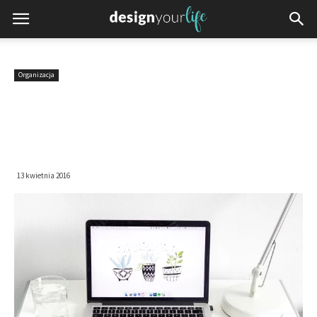
Organizacja
Cyfrowa organizacja, czyli jak
zaprowadzić ład i porządek na
komputerze
13 kwietnia 2016