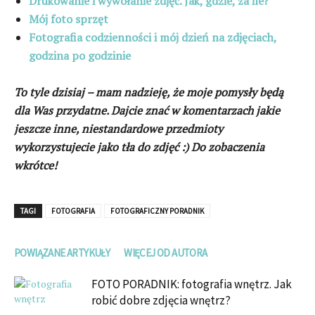
Drukowanie i wywołanie zdjęć. Jak, gdzie, za ile?
Mój foto sprzęt
Fotografia codzienności i mój dzień na zdjęciach,
godzina po godzinie
To tyle dzisiaj – mam nadzieję, że moje pomysły będą
dla Was przydatne. Dajcie znać w komentarzach jakie
jeszcze inne, niestandardowe przedmioty
wykorzystujecie jako tła do zdjęć :) Do zobaczenia
wkrótce!
TAGI
FOTOGRAFIA
FOTOGRAFICZNY PORADNIK
POWIĄZANE ARTYKUŁY
WIĘCEJ OD AUTORA
FOTO PORADNIK: fotografia wnętrz. Jak
robić dobre zdjęcia wnętrz?