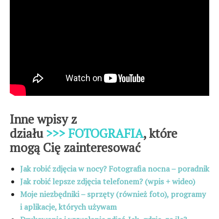
Inne wpisy z
działu
>>>
FOTOGRAFIA
, które
mogą Cię zainteresować
Jak robić zdjęcia w nocy? Fotografia nocna – poradnik
Jak robić lepsze zdjęcia telefonem? (wpis + wideo)
Moje niezbędniki – sprzęty (również foto), programy
i aplikacje, których używam