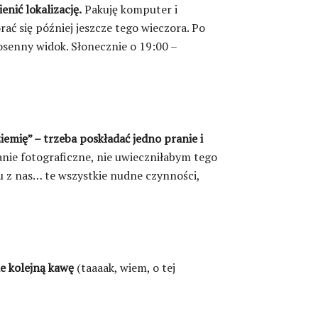
nić lokalizację.
Pakuję komputer i
ać się później jeszcze tego wieczora. Po
osenny widok. Słonecznie o 19:00 –
emię” – trzeba poskładać jedno pranie i
nie fotograficzne, nie uwieczniłabym tego
u z nas… te wszystkie nudne czynności,
ie kolejną kawę
(taaaak, wiem, o tej