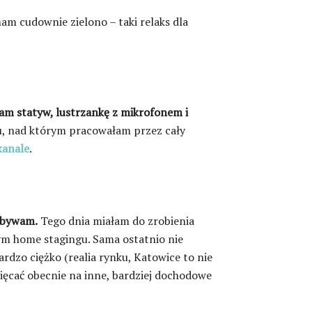
m cudownie zielono – taki relaks dla
iam statyw, lustrzankę z mikrofonem i
u, nad którym pracowałam przez cały
kanale
.
ybywam.
Tego dnia miałam do zrobienia
ym home stagingu. Sama ostatnio nie
ardzo ciężko (realia rynku, Katowice to nie
ięcać obecnie na inne, bardziej dochodowe