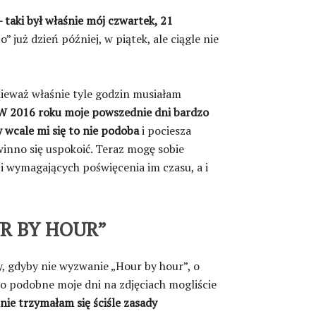
 taki był właśnie mój czwartek, 21
” już dzień później, w piątek, ale ciągle nie
onieważ właśnie tyle godzin musiałam
 2016 roku moje powszednie dni bardzo
y wcale mi się to nie podoba
i pociesza
winno się uspokoić. Teraz mogę sobie
i wymagających poświęcenia im czasu, a i
UR BY HOUR”
, gdyby nie wyzwanie „Hour by hour”, o
bo podobne moje dni na zdjęciach mogliście
nie trzymałam się ściśle zasady