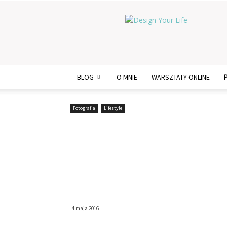
Design
Your
Life
BLOG
O MNIE
WARSZTATY ONLINE
Fotografia
Lifestyle
Fotografia codzie
„HOUR BY HOUR” –
zdjęciach
4 maja 2016