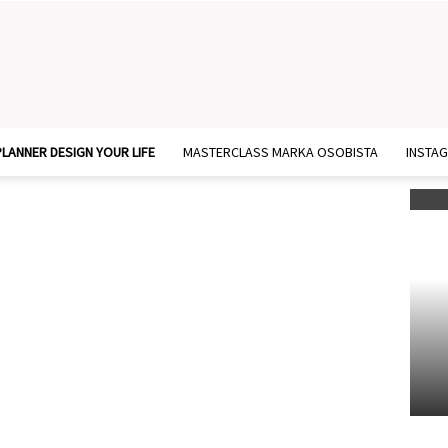
PLANNER DESIGN YOUR LIFE
MASTERCLASS MARKA OSOBISTA
INSTA
nności i wyzwanie
 mój dzień na