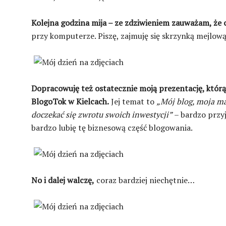
Kolejna godzina mija – ze zdziwieniem zauważam, że c
przy komputerze. Piszę, zajmuję się skrzynką mejlową,
Dopracowuję też ostatecznie moją prezentację, któr
BlogoTok w Kielcach.
Jej temat to
„Mój blog, moja mar
doczekać się zwrotu swoich inwestycji”
– bardzo przy
bardzo lubię tę biznesową część blogowania.
No i dalej walczę,
coraz bardziej niechętnie…