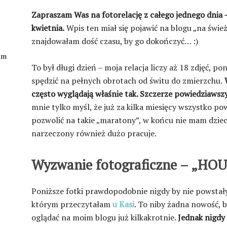
Zapraszam Was na fotorelację z całego jednego dnia –
kwietnia.
Wpis ten miał się pojawić na blogu „na świeżo
znajdowałam dość czasu, by go dokończyć… :)
kim
To był długi dzień – moja relacja liczy aż 18 zdjęć, p
spędzić na pełnych obrotach od świtu do zmierzchu.
W
często wyglądają właśnie tak. Szczerze powiedziawsz
mnie tylko myśl, że już za kilka miesięcy wszystko po
pozwolić na takie „maratony”, w końcu nie mam dziec
narzeczony również dużo pracuje.
Wyzwanie fotograficzne – „HO
Poniższe fotki prawdopodobnie nigdy by nie powstały
którym przeczytałam
u Kasi
. To niby żadna nowość, 
oglądać na moim blogu już kilkakrotnie.
Jednak nigdy 