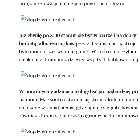
potężnie ziewając i marząc o powrocie do łóżka.
Już chwilę po 8:00 staram się być w biurze i na dobry p
herbatą, albo czarną kawą –
w zależności od nastroju
było mocniejsze „wspomaganie”. W końcu nauczyłam się
smakiem zabrało mi z dziesięć wypitych kubków i ofic
W porannych godzinach usiłuję być jak najbardziej p
na moim MacBooku i staram się skupiać kolejno na na
spędzany w social media, gdy zajmuję się publikowan
również staram się mierzyć i ograniczać do zaplano