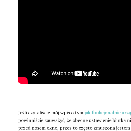
Jeśli czytaliście mój wpis o tym
jak funkcjonalnie urzą
powinniście zauważyć, że obecne ustawienie biurka ni
przed nosem okno, przez to często zmuszona jestem d