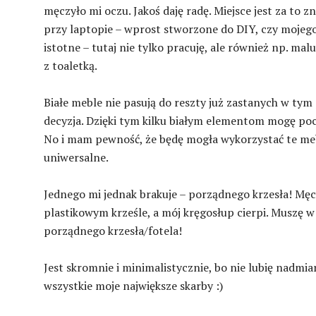
męczyło mi oczu. Jakoś daję radę. Miejsce jest za to z
przy laptopie – wprost stworzone do DIY, czy mojego
istotne – tutaj nie tylko pracuję, ale również np. malu
z toaletką.
Białe meble nie pasują do reszty już zastanych w tym
decyzja. Dzięki tym kilku białym elementom mogę poczu
No i mam pewność, że będę mogła wykorzystać te meb
uniwersalne.
Jednego mi jednak brakuje – porządnego krzesła! Męc
plastikowym krześle, a mój kręgosłup cierpi. Muszę 
porządnego krzesła/fotela!
Jest skromnie i minimalistycznie, bo nie lubię nadmi
wszystkie moje największe skarby :)