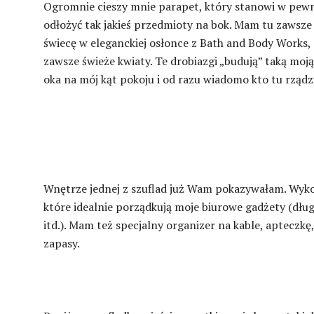
Ogromnie cieszy mnie parapet, który stanowi w pewn
odłożyć tak jakieś przedmioty na bok. Mam tu zawsze
świecę w eleganckiej osłonce z Bath and Body Works, 
zawsze świeże kwiaty. Te drobiazgi „budują” taką moj
oka na mój kąt pokoju i od razu wiadomo kto tu rządz
Wnętrze jednej z szuflad już Wam pokazywałam. Wyko
które idealnie porządkują moje biurowe gadżety (dłu
itd.). Mam też specjalny organizer na kable, apteczk
zapasy.