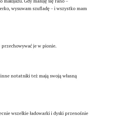
o makijażu. Gdy maluję się rano –
terko, wysuwam szufladę – i wszystko mam
 przechowywać je w pionie.
inne notatniki też mają swoją własną
ecnie wszelkie ładowarki i dyski przenośnie