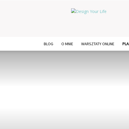
Design
Your
Life
BLOG
O MNIE
WARSZTATY ONLINE
PLA