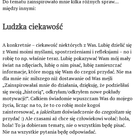
Do tematu zainspirowało mnie kilka różnych spraw…
między innymi:
Ludzka ciekawość
A konkretnie – ciekawość niektórych z Was. Lubię dzielić się
z Wami moimi myślami, spostrzeżeniami i refleksjami – no i
robię to np. właśnie teraz. Lubię pokazywać Wam mój mały
świat na zdjęciach, lubię o nim pisać, lubię zamieszczać
informacje, które mogą się Wam do czegoś przydać. Nie ma
dla mnie nic milszego niż dostawanie od Was mejli
„Zainspirowałaś mnie do działania, dziękuję, że podzieliłaś
się swoją „historią”, odkryłam/odkryłem nowe pokłady
motywacji!”. Całkiem świadomie wpuszczam Was do mojego
życia, licząc na to, że to co robię może kogoś
zainteresować, a
jakieśtam
doświadczenie do
czegośtam
się
przydać :) Ale czasami aż chce się człowiekowi wołać: hola,
hola! To ja dobieram tematy, nie o wszystkim będę pisać.
Nie na wszystkie pytania będę odpowiadać.