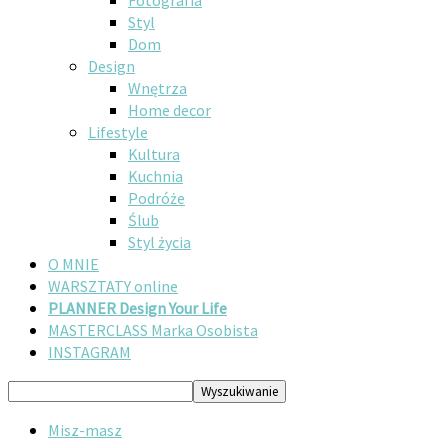
Fotografia
Styl
Dom
Design
Wnętrza
Home decor
Lifestyle
Kultura
Kuchnia
Podróże
Ślub
Styl życia
O MNIE
WARSZTATY online
PLANNER Design Your Life
MASTERCLASS Marka Osobista
INSTAGRAM
Misz-masz