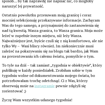
sposób… by tak naprawdę nie napisać nic, co mogłoby
naruszyć Jej prywatność.
Ostatnio powolutku przesuwam moją granicę i coraz
mocniej selekcjonuję przekazywane informacje. Zachęcam
Was do tego samego, a przynajmniej do zastanowienia się
nad tą kwestią. Wasza granica, to Wasza granica. Moja może
leżeć w zupełnie innym miejscu, niż leży Wasza.
Najważniejsze jest, byście czuli się z nią komfortowo, ale nie
tylko Wy – Wasi bliscy również. Im niekoniecznie musi
zależeć na pokazywaniu się na blogu tak bardzo, jak Wam
na prezentowaniu ich całemu światu, pomyślcie o tym.
To tyle na dziś – tak zamiast „tygodnia w obiektywie”, który
publikuję w każdy poniedziałek. Zrobiłam sobie w tym
tygodniu wolne od dokumentowania mojego świata, bo
potrzebowałam trochę odetchnąć. Ci z Was, którzy
obserwują mnie na
instagramie
pewnie zdążyli się
zorientować ;)
Życzę Wam wszystkim udanego tygodnia!