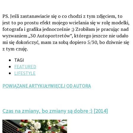
PS. Jeśli zastanawiacie się o co chodzi z tym zdjęciem, to
jest to po prostu efekt mojego wcielania się w rolę modelki,
fotografa i grafika jednocześnie ;) Zrobiłam je pracując nad
wyzwaniem „30 Autoportretów”, którego jeszcze nie udało
mi się dokończyć, mam za sobą dopiero 5/30, bo dziwnie się
z tym czuję.
TAGI
FEATURED
LIFESTYLE
POWIĄZANE ARTYKUŁY
WIĘCEJ OD AUTORA
Czas na zmiany, bo zmiany są dobre :) [2014]