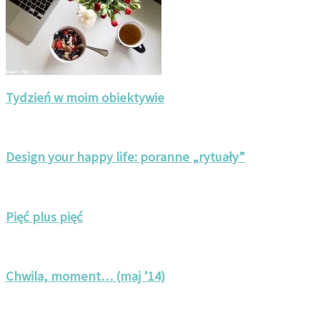
Tydzień w moim obiektywie
Design your happy life: poranne „rytuały”
Pięć plus pięć
Chwila, moment… (maj ’14)