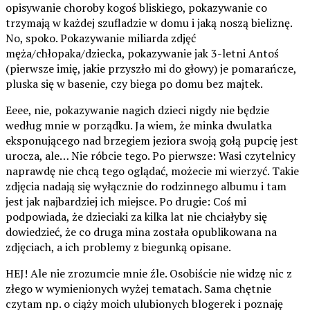
opisywanie choroby kogoś bliskiego, pokazywanie co
trzymają w każdej szufladzie w domu i jaką noszą bieliznę.
No, spoko. Pokazywanie miliarda zdjęć
męża/chłopaka/dziecka, pokazywanie jak 3-letni Antoś
(pierwsze imię, jakie przyszło mi do głowy) je pomarańcze,
pluska się w basenie, czy biega po domu bez majtek.
Eeee, nie, pokazywanie nagich dzieci nigdy nie będzie
według mnie w porządku. Ja wiem, że minka dwulatka
eksponującego nad brzegiem jeziora swoją gołą pupcię jest
urocza, ale… Nie róbcie tego. Po pierwsze: Wasi czytelnicy
naprawdę nie chcą tego oglądać, możecie mi wierzyć. Takie
zdjęcia nadają się wyłącznie do rodzinnego albumu i tam
jest jak najbardziej ich miejsce. Po drugie: Coś mi
podpowiada, że dzieciaki za kilka lat nie chciałyby się
dowiedzieć, że co druga mina została opublikowana na
zdjęciach, a ich problemy z biegunką opisane.
HEJ! Ale nie zrozumcie mnie źle. Osobiście nie widzę nic z
złego w wymienionych wyżej tematach. Sama chętnie
czytam np. o ciąży moich ulubionych blogerek i poznaję