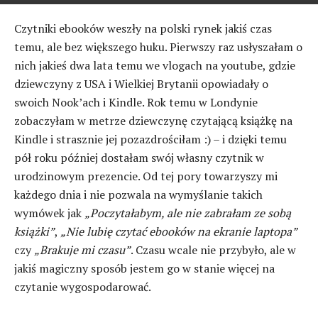
Czytniki ebooków weszły na polski rynek jakiś czas
temu, ale bez większego huku. Pierwszy raz usłyszałam o
nich jakieś dwa lata temu we vlogach na youtube, gdzie
dziewczyny z USA i Wielkiej Brytanii opowiadały o
swoich Nook’ach i Kindle. Rok temu w Londynie
zobaczyłam w metrze dziewczynę czytającą książkę na
Kindle i strasznie jej pozazdrościłam :) – i dzięki temu
pół roku później dostałam swój własny czytnik w
urodzinowym prezencie. Od tej pory towarzyszy mi
każdego dnia i nie pozwala na wymyślanie takich
wymówek jak
„Poczytałabym, ale nie zabrałam ze sobą
książki”
,
„Nie lubię czytać ebooków na ekranie laptopa”
czy
„Brakuje mi czasu”
. Czasu wcale nie przybyło, ale w
jakiś magiczny sposób jestem go w stanie więcej na
czytanie wygospodarować.