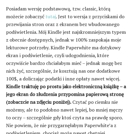
Posiadam wersję podstawową, tzw. classic, którą
możecie zobaczyć
tutaj
. Jest to wersja z przyciskami do
przewijania stron oraz z ekranem bez wbudowanego
podświetlenia. Mój Kindle jest najskromniejszym typem
z obecnie dostępnych, jednak w 100% zaspokaja moje
lekturowe potrzeby. Kindle Paperwhite ma dotykowy
ekran i podświetlenie, czyli udogodnienia, które
oczywiście bardzo chciałabym mieć – jednak mogę bez
nich żyć, szczególnie, że kosztują nas one dodatkowe
100$, a doliczając podatki i inne opłaty nawet więcej.
Kindle traktuję po prostu jako elektroniczną książkę – a
jego ekran do złudzenia przypomina papierową stronę
(zobaczcie na zdjęciu poniżej).
Czytać po ciemku nie
możemy, ale to podobno nawet lepiej, bo mniej męczy
to oczy – szczególnie gdy ktoś czyta na prawdę sporo.
Nie powiem, że nie przygarnęłabym Paperwhite’a z
podświetleniem, chociaż może nawet chętniej