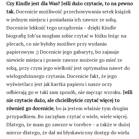
Czy Kindle jest dla Was?
Jeśli dużo czytacie, to na pewno
tak.
Docenicie możliwość przechowywania setek książek
w jednym miejscu i posiadania ich zawsze ze sobą.
Docenicie lekkość tego urządzenia – dzięki Kindle
biografię Job’sa mogłam sobie czytać w łóżku leżąc na
plecach, co nie byłoby możliwe przy wydaniu
papierowym ;) Docenicie jego gabaryty, bo zajmuje
niewiele miejsca i prawie zawsze możecie go mieć ze
sobą, przy czym jego wielkość jest optymalna nawet do
wielogodzinnego czytania. Docenicie fakt, że jego
wyświetlacz jest jak kartka papieru i nasze oczy
odbierają go w taki sam sposób, nie męcząc wzroku.
Jeśli
nie czytacie dużo, ale chcielibyście czytać więcej to
również go docenicie
, bo ja jestem właśnie tym drugim
przypadkiem. Bo zaczęłam czytać o wiele, wiele więcej.
Dlatego, że mam go zawsze w torebce – a także w dużej
mierze dlatego, że dał mi błyskawiczny dostęp do wielu