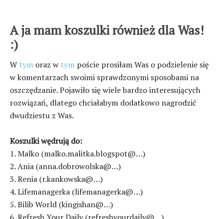
A ja mam koszulki również dla Was!
:)
W
tym
oraz w
tym
poście prosiłam Was o podzielenie się
w komentarzach swoimi sprawdzonymi sposobami na
oszczędzanie. Pojawiło się wiele bardzo interesujących
rozwiązań, dlatego chciałabym dodatkowo nagrodzić
dwudziestu z Was.
Koszulki wędrują do:
1. Malko (malko.malitka.blogspot@…)
2. Ania (anna.dobrowolska@…)
3. Renia (r.kankowska@…)
4. Lifemanagerka (lifemanagerka@…)
5. Bilib World (kingishan@…)
6. Refresh Your Daily (refreshyourdaily@…)