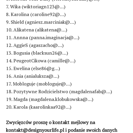
7. Wika (wiktoriagn123@…)
8. Karolina (caroline92@…)
9. Shield (agniesz.marciniak@…)
10. Alikatena (alikatena@…)
11. Annna (panna.imaginacja@…)
12. AggieS (agaszacho@…)
13. Bogusia (blacksun26@…)
14. PeugeotCikowa (camille@…)
15. Ewelina (else86@g…)
16. Ania (anialuksza@…)
17. Mobloguje (mobloguje@…)
18. Pozytywne Rodzicielstwo (magdalenafab@…)
19. Magda (magdalena.klobukowska@…)
20. Karola (kaarolinkaa92@…)
Zwycięzców proszę o kontakt mejlowy na
kontakt@designyourlife.pl i podanie swoich danych