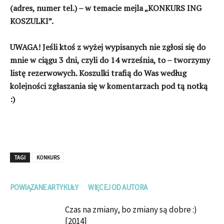
(adres, numer tel.) – w temacie mejla „KONKURS ING
KOSZULKI”.
UWAGA! Jeśli ktoś z wyżej wypisanych nie zgłosi się do
mnie w ciągu 3 dni, czyli do 14 września, to – tworzymy
listę rezerwowych. Koszulki trafią do Was według
kolejności zgłaszania się w komentarzach pod tą notką
:)
TAGI
KONKURS
POWIĄZANE ARTYKUŁY
WIĘCEJ OD AUTORA
Czas na zmiany, bo zmiany są dobre :)
[2014]