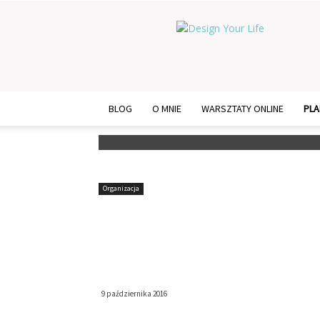
Design
Your
Life
BLOG
O MNIE
WARSZTATY ONLINE
PLA
Organizacja
Planowanie tygodn
za dniem” do wyd
9 października 2016