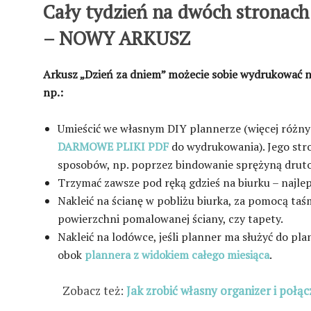
Cały tydzień na dwóch stronach 
– NOWY ARKUSZ
Arkusz „Dzień za dniem” możecie sobie wydrukować na
np.:
Umieścić we własnym DIY plannerze (więcej różny
DARMOWE PLIKI PDF
do wydrukowania). Jego str
sposobów, np. poprzez bindowanie sprężyną druto
Trzymać zawsze pod ręką gdzieś na biurku – najlep
Nakleić na ścianę w pobliżu biurka, za pomocą ta
powierzchni pomalowanej ściany, czy tapety.
Nakleić na lodówce, jeśli planner ma służyć do plan
obok
plannera z widokiem całego miesiąca
.
Zobacz też:
Jak zrobić własny organizer i połąc