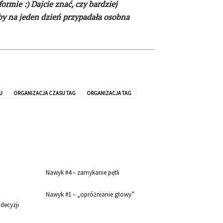
rmie :) Dajcie znać, czy bardziej
by na jeden dzień przypadała osobna
U
ORGANIZACJA CZASU TAG
ORGANIZACJA TAG
Nawyk #4 – zamykanie pętli
Nawyk #1 – „opróżnianie głowy”
decyzji