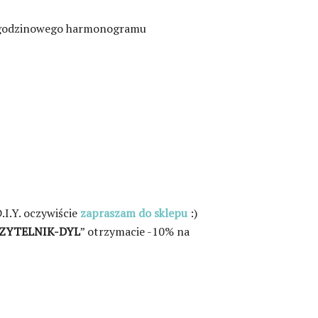
bez godzinowego harmonogramu
.I.Y. oczywiście
zapraszam do sklepu
:)
ZYTELNIK-DYL
” otrzymacie -10% na