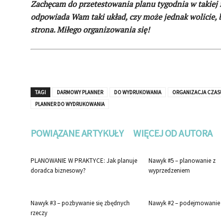
Zachęcam do przetestowania planu tygodnia w takiej fo
odpowiada Wam taki układ, czy może jednak wolicie, 
strona. Miłego organizowania się!
TAGI
DARMOWY PLANNER
DO WYDRUKOWANIA
ORGANIZACJA CZAS
PLANNER DO WYDRUKOWANIA
POWIĄZANE ARTYKUŁY
WIĘCEJ OD AUTORA
PLANOWANIE W PRAKTYCE: Jak planuje
Nawyk #5 – planowanie z
doradca biznesowy?
wyprzedzeniem
Nawyk #3 – pozbywanie się zbędnych
Nawyk #2 – podejmowanie 
rzeczy