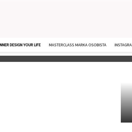
NNER DESIGN YOUR LIFE
MASTERCLASS MARKA OSOBISTA
INSTAGR
iowe i arkusz „Dzień
rukowania