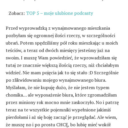
Zobacz:
TOP 5 – moje ulubione podcasty
Przed wyprowadzką z wynajmowanego mieszkania
pozbyłam się ogromnej ilości rzeczy, w szczególności
ubrań. Potem spędziliśmy pół roku mieszkając u moich
teściów, a teraz od dwóch miesięcy jesteśmy już na
swoim. I muszę Wam powiedzieć, że wprowadziłam się
tutaj ze znacznie większą ilością rzeczy, niż chciałabym
widzieć. Nie mam pojęcia jak to się stało :D Szczególnie
po zlikwidowaniu mojego wynajmowanego biura.
Myślałam, że nie kupuję dużo, że nie jestem typem
chomika… ale wyposażenie biura, które zgromadziłam
przez miniony rok mocno mnie zaskoczyło. No i patrzę
teraz na te wszystkie pojemniki wypełnione jakimiś
pierdołami i aż się boję zacząć je przeglądać. Ale wiem,
że muszę no i po prostu CHCĘ, bo lubię mieć wokół