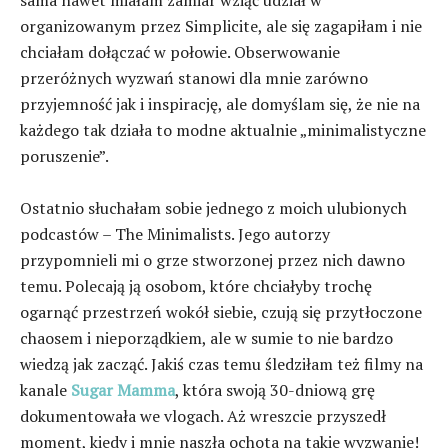
sama nawet miałam zamiar wziąć udział w
organizowanym przez Simplicite, ale się zagapiłam i nie
chciałam dołączać w połowie. Obserwowanie
przeróżnych wyzwań stanowi dla mnie zarówno
przyjemność jak i inspirację, ale domyślam się, że nie na
każdego tak działa to modne aktualnie „minimalistyczne
poruszenie”.
Ostatnio słuchałam sobie jednego z moich ulubionych
podcastów – The Minimalists. Jego autorzy
przypomnieli mi o grze stworzonej przez nich dawno
temu. Polecają ją osobom, które chciałyby trochę
ogarnąć przestrzeń wokół siebie, czują się przytłoczone
chaosem i nieporządkiem, ale w sumie to nie bardzo
wiedzą jak zacząć. Jakiś czas temu śledziłam też filmy na
kanale
Sugar Mamma
, która swoją 30-dniową grę
dokumentowała we vlogach. Aż wreszcie przyszedł
moment, kiedy i mnie naszła ochota na takie wyzwanie!