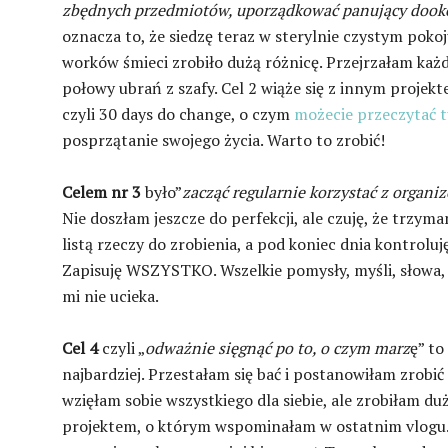
zbędnych przedmiotów, uporządkować panujący dook
oznacza to, że siedzę teraz w sterylnie czystym pokoju
worków śmieci zrobiło dużą różnicę. Przejrzałam każd
połowy ubrań z szafy. Cel 2 wiąże się z innym projek
czyli 30 days do change, o czym
możecie przeczytać t
posprzątanie swojego życia. Warto to zrobić!
Celem nr 3
było”
zacząć regularnie korzystać z organiz
Nie doszłam jeszcze do perfekcji, ale czuję, że trzym
listą rzeczy do zrobienia, a pod koniec dnia kontroluję
Zapisuję WSZYSTKO. Wszelkie pomysły, myśli, słowa, 
mi nie ucieka.
Cel 4
czyli „
odważnie sięgnąć po to, o czym marz
ę” to
najbardziej. Przestałam się bać i postanowiłam zrobić
wzięłam sobie wszystkiego dla siebie, ale zrobiłam 
projektem, o którym wspominałam w ostatnim vlogu. 