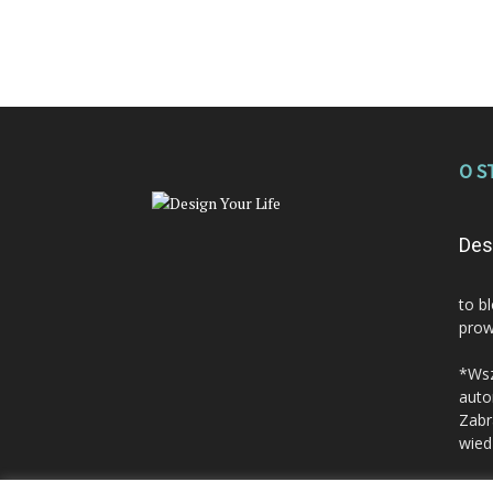
O S
Des
to b
prow
*Wsz
auto
Zabr
wied