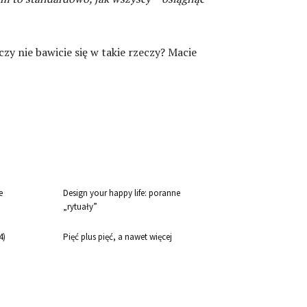
zy nie bawicie się w takie rzeczy? Macie
e
Design your happy life: poranne
„rytuały”
4)
Pięć plus pięć, a nawet więcej