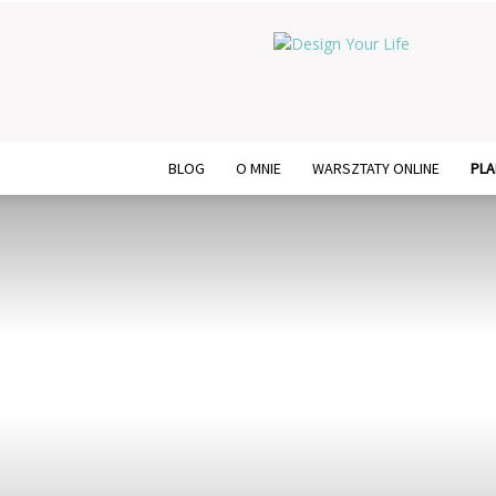
Design
Your
Life
BLOG
O MNIE
WARSZTATY ONLINE
PLA