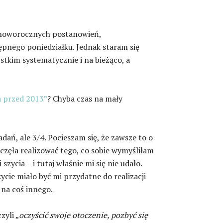
j noworocznych postanowień,
ępnego poniedziałku. Jednak staram się
ystkim systematycznie i na bieżąco, a
a przed 2013”
? Chyba czas na mały
dań, ale 3/4. Pocieszam się, że zawsze to o
zaczęła realizować tego, co sobie wymyśliłam
ycia – i tutaj właśnie mi się nie udało.
ycie miało być mi przydatne do realizacji
 na coś innego.
zyli „
oczyścić swoje otoczenie, pozbyć się