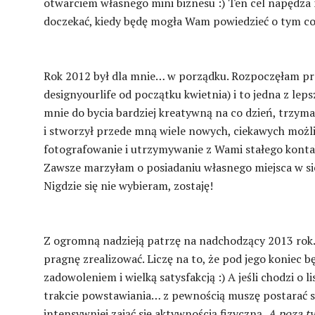
otwarciem własnego mini biznesu :) Ten cel napędza m
doczekać, kiedy będę mogła Wam powiedzieć o tym co
Rok 2012 był dla mnie… w porządku. Rozpoczęłam p
designyourlife od początku kwietnia) i to jedna z leps
mnie do bycia bardziej kreatywną na co dzień, trzym
i stworzył przede mną wiele nowych, ciekawych możliw
fotografowanie i utrzymywanie z Wami stałego kontak
Zawsze marzyłam o posiadaniu własnego miejsca w siec
Nigdzie się nie wybieram, zostaję!
Z ogromną nadzieją patrzę na nadchodzący 2013 rok…
pragnę zrealizować. Liczę na to, że pod jego koniec 
zadowoleniem i wielką satysfakcją :) A jeśli chodzi o
trakcie powstawiania… z pewnością muszę postarać się
intensywniej zająć się aktywnością fizyczną.
A poza ty