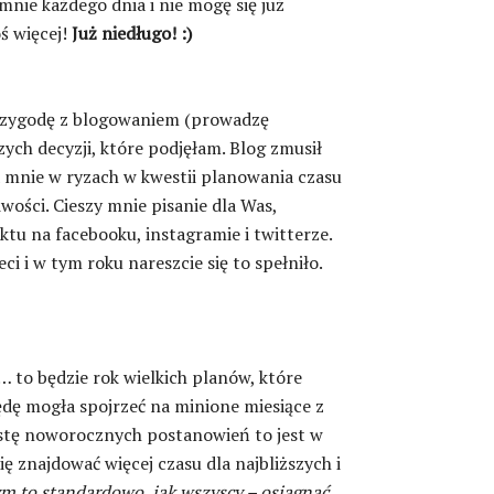
nie każdego dnia i nie mogę się już
ś więcej!
Już niedługo! :)
rzygodę z blogowaniem (prowadzę
zych decyzji, które podjęłam. Blog zmusił
a mnie w ryzach w kwestii planowania czasu
ości. Cieszy mnie pisanie dla Was,
tu na facebooku, instagramie i twitterze.
i i w tym roku nareszcie się to spełniło.
 to będzie rok wielkich planów, które
będę mogła spojrzeć na minione miesiące z
 listę noworocznych postanowień to jest w
 znajdować więcej czasu dla najbliższych i
m to standardowo, jak wszyscy – osiągnąć