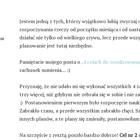
Jestem jedną z tych, którzy wyjątkowo lubią zwycza
rozpoczynania rzeczy od początku miesiąca i od nast
działać nie tylko od wielkiego zrywu, lecz przede wsz
kim
planowanie jest tutaj niezbędne.
Pamiętacie mojego posta o
„4 celach do zrealizowani
rachunek sumienia… :)
Przyznaję, że nie udało mi się wykonać wszystkich 4 za
trzy więcej, niż gdybym nie zebrała się w sobie i nie 
:) Postanowieniem pierwszym było rozpoczęcie nauki sz
Zabrakło czasu, a przede wszystkim zabrakło chęci. Sz
innych planów, a te plany się zmieniły, postanowiłam
Na szczęście z resztą poszło bardzo dobrze!
Cel nr 2
c